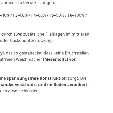
frahmens zu berücksichtigen.
=40% /
F3
=60% /
F4
=80% /
F5
=90% /
F6
=100% /
g
durch zwei zusätzliche Fließlagen im mittleren
 oder Beckenunterstützung.
yl
, das so gestaltet ist, dass keine Bruchstellen
latfreien Weichmacher (
Mesamoll II von
eine
spannungsfreie Konstruktion
sorgt. Die
nander verschnürt und im Boden verankert
–
auch ausgeschlossen.