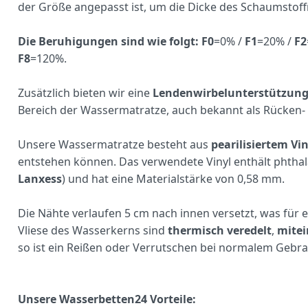
der Größe angepasst ist, um die Dicke des Schaumstof
Die Beruhigungen sind wie folgt: F0
=0% /
F1
=20% /
F2
F8
=120%.
Zusätzlich bieten wir eine
Lendenwirbelunterstützun
Bereich der Wassermatratze, auch bekannt als Rücken-
Unsere Wassermatratze besteht aus
pearilisiertem Vin
entstehen können. Das verwendete Vinyl enthält phtha
Lanxess
) und hat eine Materialstärke von 0,58 mm.
Die Nähte verlaufen 5 cm nach innen versetzt, was für 
Vliese des Wasserkerns sind
thermisch veredelt
,
mitei
so ist ein Reißen oder Verrutschen bei normalem Gebr
Unsere Wasserbetten24 Vorteile: