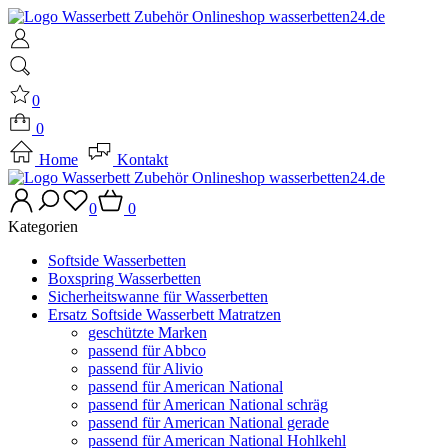
0
0
Home
Kontakt
0
0
Kategorien
Softside Wasserbetten
Boxspring Wasserbetten
Sicherheitswanne für Wasserbetten
Ersatz Softside Wasserbett Matratzen
geschützte Marken
passend für Abbco
passend für Alivio
passend für American National
passend für American National schräg
passend für American National gerade
passend für American National Hohlkehl