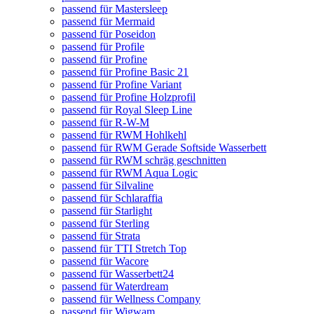
passend für Mastersleep
passend für Mermaid
passend für Poseidon
passend für Profile
passend für Profine
passend für Profine Basic 21
passend für Profine Variant
passend für Profine Holzprofil
passend für Royal Sleep Line
passend für R-W-M
passend für RWM Hohlkehl
passend für RWM Gerade Softside Wasserbett
passend für RWM schräg geschnitten
passend für RWM Aqua Logic
passend für Silvaline
passend für Schlaraffia
passend für Starlight
passend für Sterling
passend für Strata
passend für TTI Stretch Top
passend für Wacore
passend für Wasserbett24
passend für Waterdream
passend für Wellness Company
passend für Wigwam