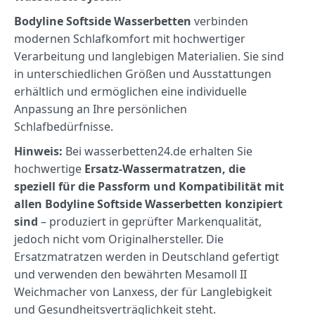
Bodyline
Softside
Wasserbetten
verbinden
modernen
Schlafkomfort
mit
hochwertiger
Verarbeitung
und
langlebigen
Materialien.
Sie
sind
in
unterschiedlichen
Größen
und
Ausstattungen
erhältlich
und
ermöglichen
eine
individuelle
Anpassung
an
Ihre
persönlichen
Schlafbedürfnisse.
Hinweis:
Bei
wasserbetten24.
de
erhalten
Sie
hochwertige
Ersatz-
Wassermatratzen,
die
speziell
für
die
Passform
und
Kompatibilität
mit
allen
Bodyline
Softside
Wasserbetten
konzipiert
sind
–
produziert
in
geprüfter
Markenqualität,
jedoch
nicht
vom
Originalhersteller.
Die
Ersatzmatratzen
werden
in
Deutschland
gefertigt
und
verwenden
den
bewährten
Mesamoll
II
Weichmacher
von
Lanxess,
der
für
Langlebigkeit
und
Gesundheitsverträglichkeit
steht.