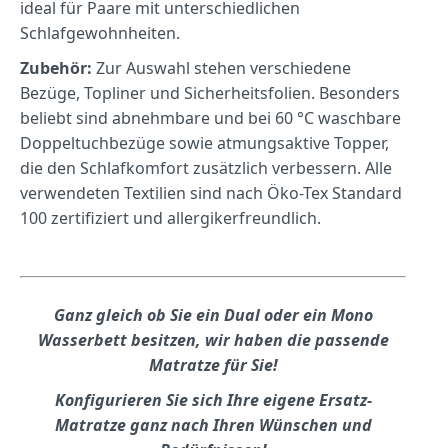
ideal
für
Paare
mit
unterschiedlichen
Schlafgewohnheiten.
Zubehör:
Zur A
uswahl
stehen
verschiedene
Bezüge,
Topliner
und
Sicherheitsfolien.
Besonders
beliebt
sind
abnehmbare
und
bei
60 °
C
waschbare
Doppeltuchbezüge
sowie
atmungsaktive
Topper,
die
den
Schlafkomfort
zusätzlich
verbessern.
Alle
verwendeten
Textilien
sind
nach
Öko-
Tex
Standard
100
zertifiziert
und
allergikerfreundlich.
Ganz gleich ob Sie ein Dual oder ein Mono
Wasserbett besitzen, wir haben die passende
Matratze für Sie!
Konfigurieren Sie sich Ihre eigene Ersatz-
Matratze ganz nach Ihren Wünschen und