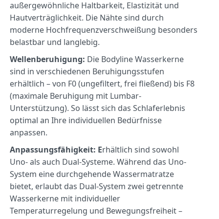
außergewöhnliche
Haltbarkeit,
Elastizität
und
Hautverträglichkeit.
Die
Nähte
sind
durch
moderne
Hochfrequenzverschweißung
besonders
belastbar
und
langlebig.
Wellenberuhigung:
Die Bo
dyline
Wasserkerne
sind
in
verschiedenen
Beruhigungsstufen
erhältlich –
von
F0 (
ungefiltert,
frei
fließend)
bis
F8
(
maximale
Beruhigung
mit
Lumbar-
Unterstützung).
So
lässt
sich
das
Schlaferlebnis
optimal
an
Ihre
individuellen
Bedürfnisse
anpassen.
Anpassungsfähigkeit:
E
rhältlich
sind
sowohl
Uno-
als
auch
Dual-
Systeme.
Während
das
Uno-
System
eine
durchgehende
Wassermatratze
bietet,
erlaubt
das
Dual-
System
zwei
getrennte
Wasserkerne
mit
individueller
Temperaturregelung
und
Bewegungsfreiheit –