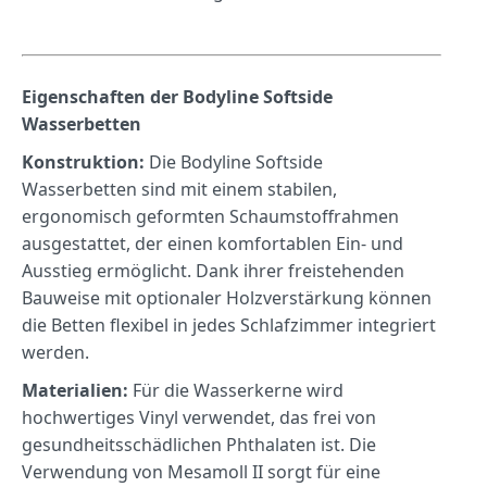
Eigenschaften der Bodyline Softside
Wasserbetten
Konstruktion:
Die
Bodyline
Softside
Wasserbetten
sind
mit
einem
stabilen,
ergonomisch
geformten
Schaumstoffrahmen
ausgestattet,
der
einen
komfortablen
Ein-
und
Ausstieg
ermöglicht.
Dank
ihrer
freistehenden
Bauweise
mit
optionaler
Holzverstärkung
können
die
Betten
flexibel
in
jedes
Schlafzimmer
integriert
werden.
Materialien:
Für
die
Wasserkerne
wird
hochwertiges
Vinyl
verwendet,
das
frei
von
gesundheitsschädlichen
Phthalaten
ist.
Die
Verwendung
von
Mesamoll
II
sorgt
für
eine