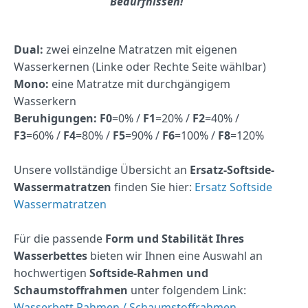
Bedürfnissen!
Dual:
zwei einzelne Matratzen mit eigenen
Wasserkernen (Linke oder Rechte Seite wählbar)
Mono:
eine Matratze mit durchgängigem
Wasserkern
Beruhigungen:
F0
=0% /
F1
=20% /
F2
=40% /
F3
=60% /
F4
=80% /
F5
=90% /
F6
=100% /
F8
=120%
Unsere vollständige Übersicht an
Ersatz-Softside-
Wassermatratzen
finden Sie hier:
Ersatz Softside
Wassermatratzen
Für die passende
Form und Stabilität Ihres
Wasserbettes
bieten wir Ihnen eine Auswahl an
hochwertigen
Softside-Rahmen und
Schaumstoffrahmen
unter folgendem Link:
Wasserbett Rahmen / Schaumstoffrahmen