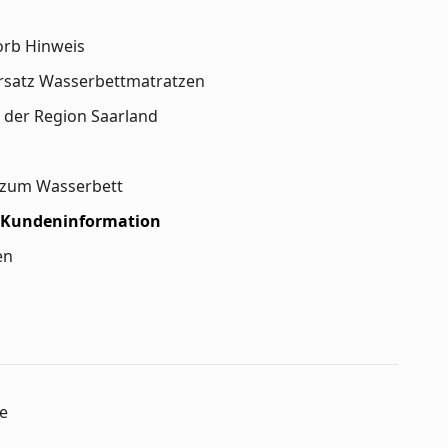
orb Hinweis
rsatz Wasserbettmatratzen
 der Region Saarland
n zum Wasserbett
 Kundeninformation
en
e