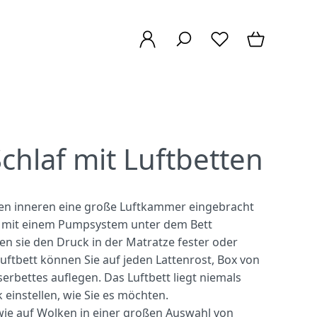
chlaf mit Luftbetten
eren inneren eine große Luftkammer eingebracht
nd mit einem Pumpsystem unter dem Bett
n sie den Druck in der Matratze fester oder
uftbett können Sie auf jeden Lattenrost, Box von
rbettes auflegen. Das Luftbett liegt niemals
 einstellen, wie Sie es möchten.
e wie auf Wolken in einer großen Auswahl von