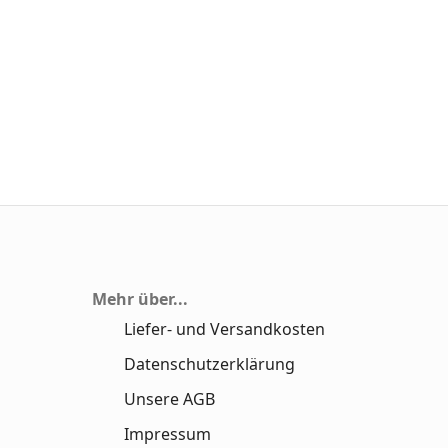
Mehr über...
Liefer- und Versandkosten
Datenschutzerklärung
Unsere AGB
Impressum