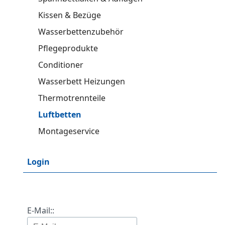
Kissen & Bezüge
Wasserbettenzubehör
Pflegeprodukte
Conditioner
Wasserbett Heizungen
Thermotrennteile
Luftbetten
Montageservice
Login
E-Mail::