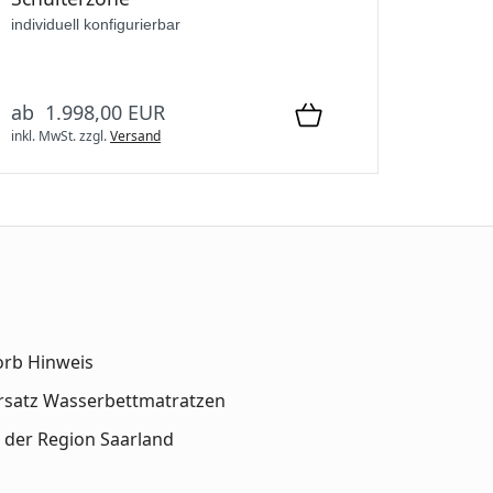
individuell konfigurierbar
ab 1.998,00 EUR
inkl. MwSt.
zzgl.
Versand
orb Hinweis
rsatz Wasserbettmatratzen
 der Region Saarland