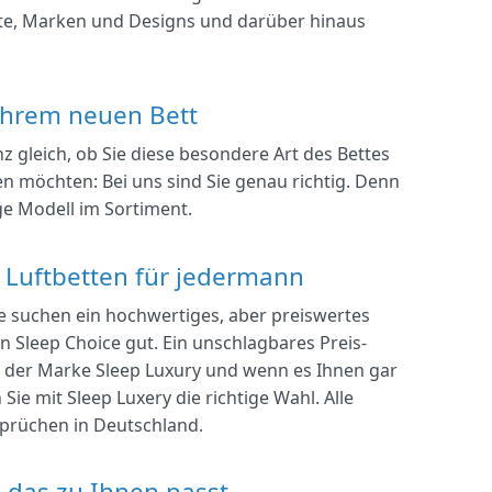
mate, Marken und Designs und darüber hinaus
 Ihrem neuen Bett
z gleich, ob Sie diese besondere Art des Bettes
n möchten: Bei uns sind Sie genau richtig. Denn
ge Modell im Sortiment.
- Luftbetten für jedermann
ie suchen ein hochwertiges, aber preiswertes
n Sleep Choice gut. Ein unschlagbares Preis-
it der Marke Sleep Luxury und wenn es Ihnen gar
ie mit Sleep Luxery die richtige Wahl. Alle
prüchen in Deutschland.
, das zu Ihnen passt