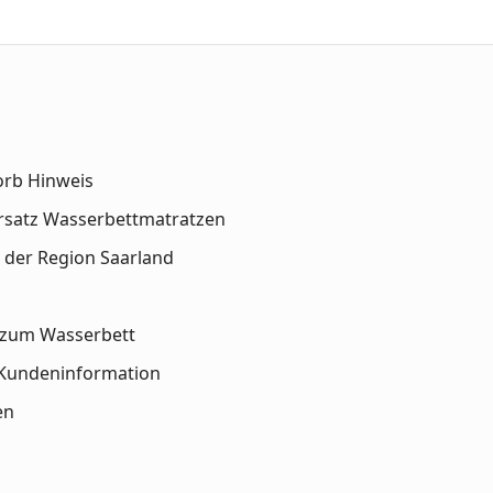
orb Hinweis
rsatz Wasserbettmatratzen
 der Region Saarland
n zum Wasserbett
Kundeninformation
en