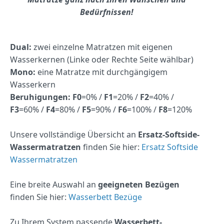
Bedürfnissen!
Dual:
zwei einzelne Matratzen mit eigenen
Wasserkernen (Linke oder Rechte Seite wählbar)
Mono:
eine Matratze mit durchgängigem
Wasserkern
Beruhigungen:
F0
=0% /
F1
=20% /
F2
=40% /
F3
=60% /
F4
=80% /
F5
=90% /
F6
=100% /
F8
=120%
Unsere vollständige Übersicht an
Ersatz-Softside-
Wassermatratzen
finden Sie hier:
Ersatz Softside
Wassermatratzen
Eine breite Auswahl an
geeigneten Bezügen
finden Sie hier:
Wasserbett Bezüge
Zu Ihrem System passende
Wasserbett-