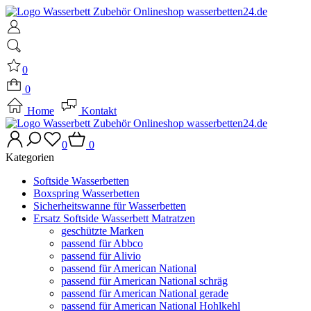
0
0
Home
Kontakt
0
0
Kategorien
Softside Wasserbetten
Boxspring Wasserbetten
Sicherheitswanne für Wasserbetten
Ersatz Softside Wasserbett Matratzen
geschützte Marken
passend für Abbco
passend für Alivio
passend für American National
passend für American National schräg
passend für American National gerade
passend für American National Hohlkehl