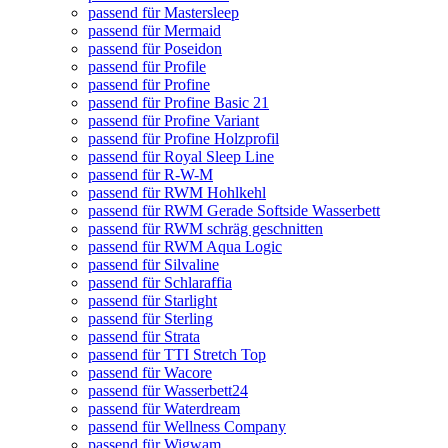
passend für Mastersleep
passend für Mermaid
passend für Poseidon
passend für Profile
passend für Profine
passend für Profine Basic 21
passend für Profine Variant
passend für Profine Holzprofil
passend für Royal Sleep Line
passend für R-W-M
passend für RWM Hohlkehl
passend für RWM Gerade Softside Wasserbett
passend für RWM schräg geschnitten
passend für RWM Aqua Logic
passend für Silvaline
passend für Schlaraffia
passend für Starlight
passend für Sterling
passend für Strata
passend für TTI Stretch Top
passend für Wacore
passend für Wasserbett24
passend für Waterdream
passend für Wellness Company
passend für Wigwam