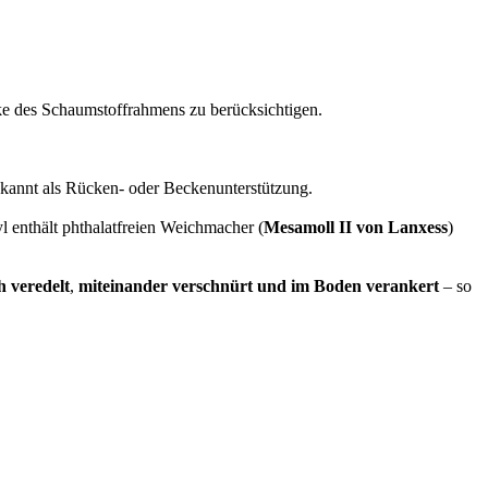
cke des Schaumstoffrahmens zu berücksichtigen.
bekannt als Rücken- oder Beckenunterstützung.
yl enthält phthalatfreien Weichmacher (
Mesamoll II von Lanxess
)
h veredelt
,
miteinander verschnürt und im Boden verankert
– so