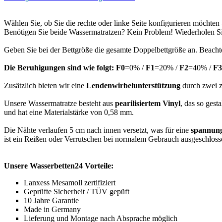
Wählen Sie, ob Sie die rechte oder linke Seite konfigurieren möchte
Benötigen Sie beide Wassermatratzen? Kein Problem! Wiederholen Sie
Geben Sie bei der Bettgröße die gesamte Doppelbettgröße an. Beachte
Die Beruhigungen sind wie folgt: F0
=0% /
F1
=20% /
F2
=40% /
F3
Zusätzlich bieten wir eine
Lendenwirbelunterstützung
durch zwei z
Unsere Wassermatratze besteht aus
pearilisiertem Vinyl
, das so gest
und hat eine Materialstärke von 0,58 mm.
Die Nähte verlaufen 5 cm nach innen versetzt, was für eine
spannung
ist ein Reißen oder Verrutschen bei normalem Gebrauch ausgeschloss
Unsere Wasserbetten24 Vorteile:
Lanxess Mesamoll zertifiziert
Geprüfte Sicherheit / TÜV gepüft
10 Jahre Garantie
Made in Germany
Lieferung und Montage nach Absprache möglich