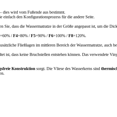
n – dies wird vom Fußende aus bestimmt.
 einfach den Konfigurationsprozess für die andere Seite.
n Sie, dass die Wassermatratze in der Größe angepasst ist, um die Di
=60% /
F4
=80% /
F5
=90% /
F6
=100% /
F8
=120%.
usätzliche Fließlagen im mittleren Bereich der Wassermatratze, auch 
altet ist, dass keine Bruchstellen entstehen können. Das verwendete Vin
sfreie Konstruktion
sorgt. Die Vliese des Wasserkerns sind
thermisc
en.